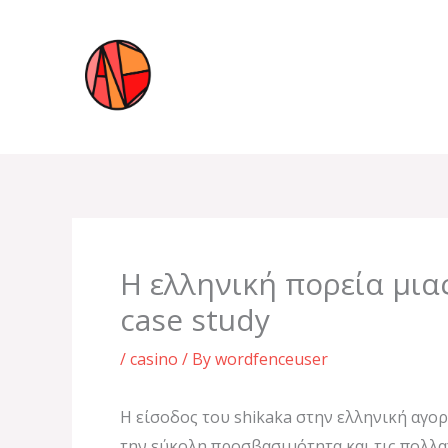
Skip
to
ANE Consulting 
content
Η ελληνική πορεία μια
case study
/
casino
/ By
wordfenceuser
Η είσοδος του shikaka στην ελληνική αγορ
την εύκολη προσβασιμότητα και τις πολλα