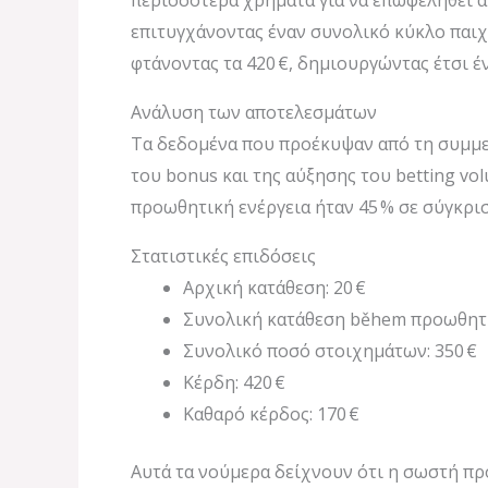
επιτυγχάνοντας έναν συνολικό κύκλο παιχν
φτάνοντας τα 420 €, δημιουργώντας έτσι έ
Ανάλυση των αποτελεσμάτων
Τα δεδομένα που προέκυψαν από τη συμμε
του bonus και της αύξησης του betting vo
προωθητική ενέργεια ήταν 45 % σε σύγκρισ
Στατιστικές επιδόσεις
Αρχική κατάθεση: 20 €
Συνολική κατάθεση během προωθητι
Συνολικό ποσό στοιχημάτων: 350 €
Κέρδη: 420 €
Καθαρό κέρδος: 170 €
Αυτά τα νούμερα δείχνουν ότι η σωστή πρ