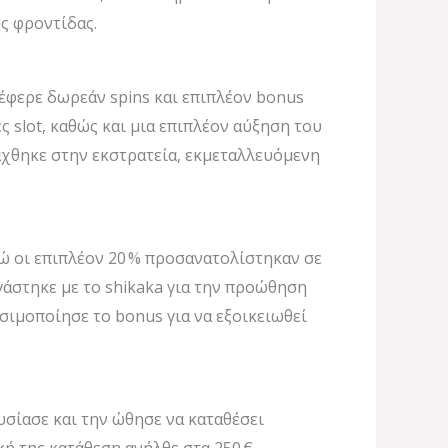
ς φροντίδας.
έφερε δωρεάν spins και επιπλέον bonus
 slot, καθώς και μια επιπλέον αύξηση του
τάχθηκε στην εκστρατεία, εκμεταλλευόμενη
νώ οι επιπλέον 20 % προσανατολίστηκαν σε
γάστηκε με το shikaka για την προώθηση
σιμοποίησε το bonus για να εξοικειωθεί
σίασε και την ώθησε να καταθέσει
ή της κατάθεση ανήλθε στα 250 €,