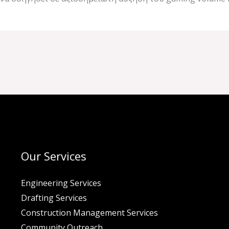
Our Services
Engineering Services
Drafting Services
Construction Management Services
Community Outreach