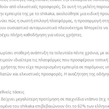
θούν από ελκυστικές προσφορές. Σε αυτή τη μελέτη παρο
ην εμπειρία της με το shikaka, ακολούθησε μια ειδική προ
κνύει πώς η σωστή επιλογή πλατφόρμας, η προσαρμογή στη
υν ουσιαστικό ανταγωνιστικό πλεονέκτημα. Μπορείτε να 
αρέχει πλήρη καθοδήγηση για νέους χρήστες.
γνωρίσει σταθερή ανάπτυξη τα τελευταία πέντε χρόνια, μ
εκτιμούν ιδιαίτερα τις πλατφόρμες που προσφέρουν τοπική
ς χρήστης που είχε περιορισμένη εμπειρία σε παρόμοιες 
λατών και ελκυστικές προσφορές. Η αναζήτηση της οδήγησ
εθνείς τάσεις
δείχνει μεγαλύτερη προτίμηση σε παιχνίδια ντάπνο (π.χ. π
δομένα του shikaka επιβεβαιώνουν ότι το 62 % των ελληνι