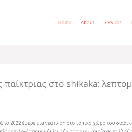
LLC
Home
About
Services
ς παίκτριας στο shikaka: λεπτο
ά το 2022 έφερε μια νέα πνοή στο τοπικό χώρο του διαδι
πλές επιλογές παιχνιδιών, έδωσε την ευκαιρία σε πολλούς