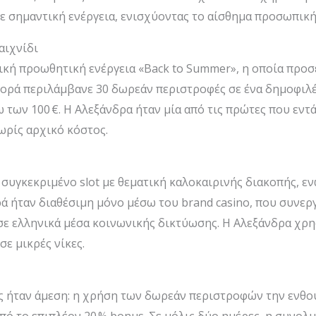
άθε σημαντική ενέργεια, ενισχύοντας το αίσθημα προσωπική
αιχνίδι
δική προωθητική ενέργεια «Back to Summer», η οποία προσ
ορά περιλάμβανε 30 δωρεάν περιστροφές σε ένα δημοφιλές
νω των 100 €. Η Αλεξάνδρα ήταν μία από τις πρώτες που εν
χωρίς αρχικό κόστος.
 συγκεκριμένο slot με θεματική καλοκαιρινής διακοπής, ε
ρά ήταν διαθέσιμη μόνο μέσω του brand casino, που συνερ
σε ελληνικά μέσα κοινωνικής δικτύωσης. Η Αλεξάνδρα χρη
σε μικρές νίκες.
 ήταν άμεση: η χρήση των δωρεάν περιστροφών την ενθου
ό το επιπλέον 20 % bonus. Σε μόλις δύο ημέρες, η συνολικ