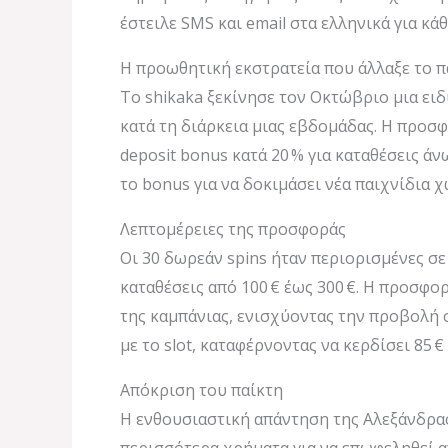
έστειλε SMS και email στα ελληνικά για κ
Η προωθητική εκστρατεία που άλλαξε το π
Το shikaka ξεκίνησε τον Οκτώβριο μια ει
κατά τη διάρκεια μιας εβδομάδας. Η προσφ
deposit bonus κατά 20 % για καταθέσεις ά
το bonus για να δοκιμάσει νέα παιχνίδια 
Λεπτομέρειες της προσφοράς
Οι 30 δωρεάν spins ήταν περιορισμένες σε
καταθέσεις από 100 € έως 300 €. Η προσφο
της καμπάνιας, ενισχύοντας την προβολή 
με το slot, καταφέρνοντας να κερδίσει 85 € 
Απόκριση του παίκτη
Η ενθουσιαστική απάντηση της Αλεξάνδρας
περισσότερα χρήματα για να επωφεληθεί απ