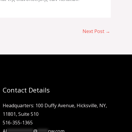
Next Post
→
Contact Details
Headquarters: 100 Duffy Avenue, Hicksville, NY,
11801, Suite 510
516-355-1365
Al
**********
@
****
ow.com