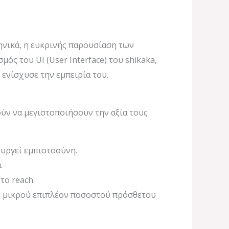
ηνικά, η ευκρινής παρουσίαση των
ς του UI (User Interface) του shikaka,
 ενίσχυσε την εμπειρία του.
ύν να μεγιστοποιήσουν την αξία τους
ουργεί εμπιστοσύνη.
.
το reach.
ς μικρού επιπλέον ποσοστού πρόσθετου