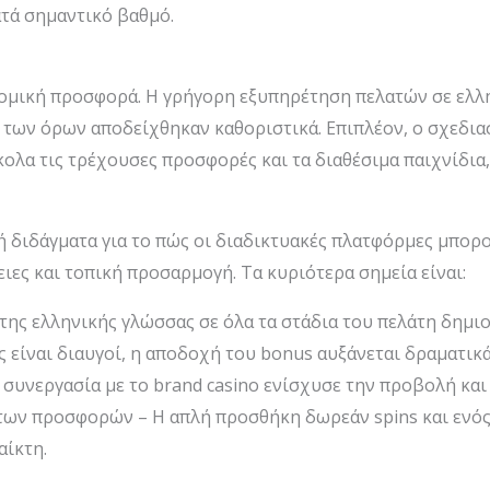
τά σημαντικό βαθμό.
νομική προσφορά. Η γρήγορη εξυπηρέτηση πελατών σε ελλ
ων όρων αποδείχθηκαν καθοριστικά. Επιπλέον, ο σχεδιασμό
κολα τις τρέχουσες προσφορές και τα διαθέσιμα παιχνίδια,
 διδάγματα για το πώς οι διαδικτυακές πλατφόρμες μπορο
ες και τοπική προσαρμογή. Τα κυριότερα σημεία είναι:
της ελληνικής γλώσσας σε όλα τα στάδια του πελάτη δημι
ς είναι διαυγοί, η αποδοχή του bonus αυξάνεται δραματικά
 συνεργασία με το brand casino ενίσχυσε την προβολή και 
των προσφορών – Η απλή προσθήκη δωρεάν spins και ενό
αίκτη.