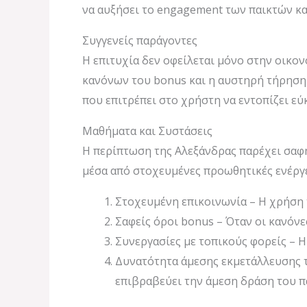
να αυξήσει το engagement των παικτών κα
Συγγενείς παράγοντες
Η επιτυχία δεν οφείλεται μόνο στην οικο
κανόνων του bonus και η αυστηρή τήρηση τ
που επιτρέπει στο χρήστη να εντοπίζει εύ
Μαθήματα και Συστάσεις
Η περίπτωση της Αλεξάνδρας παρέχει σαφή
μέσα από στοχευμένες προωθητικές ενέργει
Στοχευμένη επικοινωνία – Η χρήση 
Σαφείς όροι bonus – Όταν οι κανόνε
Συνεργασίες με τοπικούς φορείς – Η
Δυνατότητα άμεσης εκμετάλλευσης 
επιβραβεύει την άμεση δράση του π