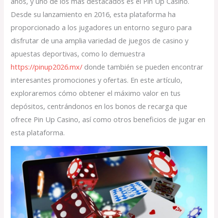
años, y uno de los más destacados es el Pin Up Casino.
Desde su lanzamiento en 2016, esta plataforma ha
proporcionado a los jugadores un entorno seguro para
disfrutar de una amplia variedad de juegos de casino y
apuestas deportivas, como lo demuestra
https://pinup2026.mx/
donde también se pueden encontrar
interesantes promociones y ofertas. En este artículo,
exploraremos cómo obtener el máximo valor en tus
depósitos, centrándonos en los bonos de recarga que
ofrece Pin Up Casino, así como otros beneficios de jugar en
esta plataforma.