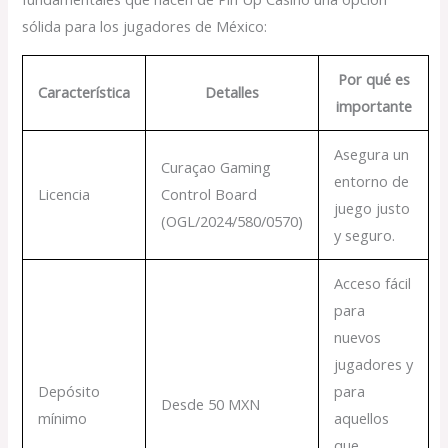
sólida para los jugadores de México:
Por qué es
Característica
Detalles
importante
Asegura un
Curaçao Gaming
entorno de
Licencia
Control Board
juego justo
(OGL/2024/580/0570)
y seguro.
Acceso fácil
para
nuevos
jugadores y
Depósito
para
Desde 50 MXN
mínimo
aquellos
que