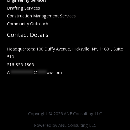
Engineering Services
Drafting Services
Construction Management Services
Community Outreach
Contact Details
Headquarters: 100 Duffy Avenue, Hicksville, NY, 11801, Suite
510
516-355-1365
Al
**********
@
****
ow.com
Copyright © 2026 ANE Consulting LLC
Powered by ANE Consulting LLC