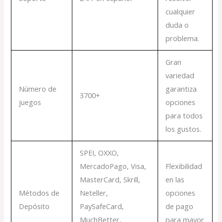
cualquier
duda o
problema.
Gran
variedad
Número de
garantiza
3700+
juegos
opciones
para todos
los gustos.
SPEI, OXXO,
MercadoPago, Visa,
Flexibilidad
MasterCard, Skrill,
en las
Métodos de
Neteller,
opciones
Depósito
PaySafeCard,
de pago
MuchBetter,
para mayor