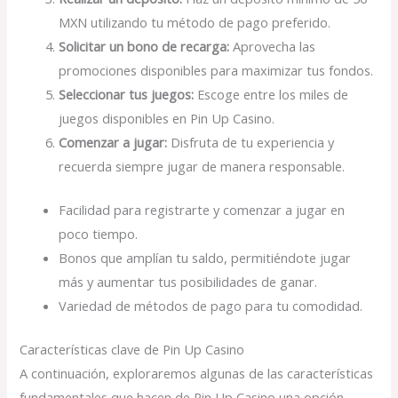
MXN utilizando tu método de pago preferido.
Solicitar un bono de recarga:
Aprovecha las
promociones disponibles para maximizar tus fondos.
Seleccionar tus juegos:
Escoge entre los miles de
juegos disponibles en Pin Up Casino.
Comenzar a jugar:
Disfruta de tu experiencia y
recuerda siempre jugar de manera responsable.
Facilidad para registrarte y comenzar a jugar en
poco tiempo.
Bonos que amplían tu saldo, permitiéndote jugar
más y aumentar tus posibilidades de ganar.
Variedad de métodos de pago para tu comodidad.
Características clave de Pin Up Casino
A continuación, exploraremos algunas de las características
fundamentales que hacen de Pin Up Casino una opción