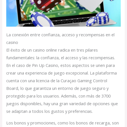
La conexión entre confianza, acceso y recompensas en el
casino
El éxito de un casino online radica en tres pilares
fundamentales: la confianza, el acceso y las recompensas.
En el caso de Pin Up Casino, estos aspectos se unen para
crear una experiencia de juego excepcional. La plataforma
cuenta con una licencia de la Curaçao Gaming Control
Board, lo que garantiza un entorno de juego seguro y
protegido para los usuarios. Además, con más de 3700
juegos disponibles, hay una gran variedad de opciones que
se adaptan a todos los gustos y preferencias.
Los bonos y promociones, como los bonos de recarga, son