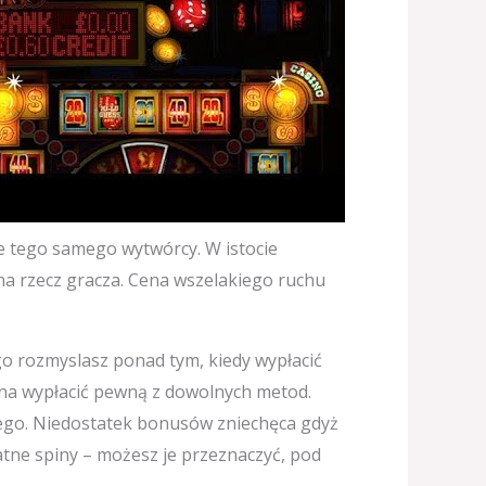
ie tego samego wytwórcy. W istocie
a rzecz gracza. Cena wszelakiego ruchu
go rozmyslasz ponad tym, kiedy wypłacić
na wypłacić pewną z dowolnych metod.
ego. Niedostatek bonusów zniechęca gdyż
atne spiny – możesz je przeznaczyć, pod