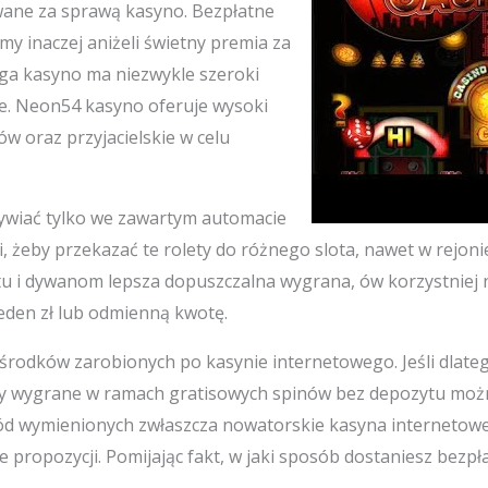
ane za sprawą kasyno. Bezpłatne
y inaczej aniżeli świetny premia za
nga kasyno ma niezwykle szeroki
ie. Neon54 kasyno oferuje wysoki
ów oraz przyjacielskie w celu
żywiać tylko we zawartym automacie
ci, żeby przekazać te rolety do różnego slota, nawet w rejon
 i dywanom lepsza dopuszczalna wygrana, ów korzystniej n
jeden zł lub odmienną kwotę.
 środków zarobionych po kasynie internetowego. Jeśli dlate
dy wygrane w ramach gratisowych spinów bez depozytu moż
ród wymienionych zwłaszcza nowatorskie kasyna internetow
 propozycji. Pomijając fakt, w jaki sposób dostaniesz bezpł