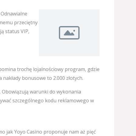
. Odnawialne
amemu przeciętny
ą status VIP,
ypomina trochę lojalnościowy program, gdzie
 nakłady bonusowe to 2.000 złotych.
kim. Obowiązują warunki do wykonania
używać szczególnego kodu reklamowego w
mo jak Yoyo Casino proponuje nam aż pięć