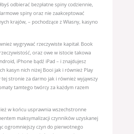
ałbyś odbierać bezpłatne spiny codziennie,
 darmowe spiny oraz nie zaakceptować
nych krajów, – pochodzące z Własny, kasyno
wnież wygrywać rzeczywiste kapitał. Book
rzeczywistość, oraz owe w istocie takowa
ndroid, iPhone bądź iPad – i znajdujesz
h kasyn nich niżej Booi jak i również Play
tej stronie za darmo jak i również wyjąwszy
utomaty tamtego twórcy za każdym razem
nież w końcu usprawnia wszechstronne
ementem maksymalizacji czynników uzyskanej
ąc ogromniejszy czyn do pierwotnego