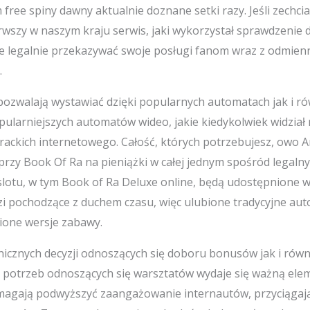
 free spiny dawny aktualnie doznane setki razy. Jeśli zechci
erwszy w naszym kraju serwis, jaki wykorzystał sprawdzenie
nie legalnie przekazywać swoje posługi fanom wraz z odmien
.
pozwalają wystawiać dzięki popularnych automatach jak i ró
pularniejszych automatów wideo, jakie kiedykolwiek widział 
terackich internetowego. Całość, których potrzebujesz, owo A
rzy Book Of Ra na pieniążki w całej jednym spośród legalnyc
otu, w tym Book of Ra Deluxe online, będą udostępnione w 
zi pochodzące z duchem czasu, więc ulubione tradycyjne a
ione wersje zabawy.
icznych decyzji odnoszących się doboru bonusów jak i rów
cie potrzeb odnoszących się warsztatów wydaje się ważną el
omagają podwyższyć zaangażowanie internautów, przyciągaj