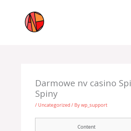
Skip
to
ANE Consulting 
content
Darmowe nv casino Spi
Spiny
/
Uncategorized
/ By
wp_support
Content