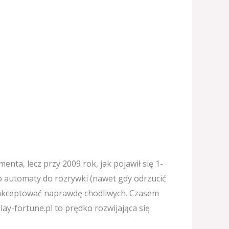
ta, lecz przy 2009 rok, jak pojawił się 1-
no automaty do rozrywki (nawet gdy odrzucić
zaakceptować naprawdę chodliwych.
Czasem
ay-fortune.pl to prędko rozwijająca się