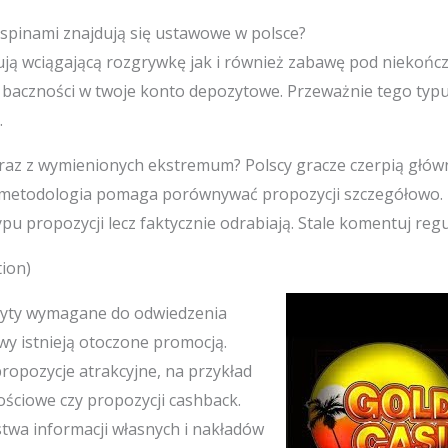
spinami znajdują się ustawowe w polsce?
ją wciągającą rozgrywkę jak i również zabawę pod niekończą
aczności w twoje konto depozytowe. Przeważnie tego typu 
.
wraz z wymienionych ekstremum? Polscy gracze czerpią głów
a metodologia pomaga porównywać propozycji szczegółowo. T
u propozycji lecz faktycznie odrabiają. Stale komentuj reg
ion)
ozyty wymagane do odwiedzenia
wy istnieją otoczone promocją.
ropozycje atrakcyjne, na przykład
ościowe czy propozycji cashback.
twa informacji własnych i nakładów