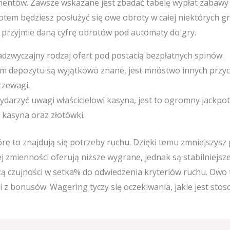
ahentów. Zawsze wskazane jest zbadać tabelę wypłat zabawy 
otem będziesz posłużyć się owe obroty w całej niektórych 
rzyjmie daną cyfrę obrotów pod automaty do gry.
dzwyczajny rodzaj ofert pod postacią bezpłatnych spinów.
 depozytu są wyjątkowo znane, jest mnóstwo innych przycią
zewagi.
ydarzyć uwagi właścicielowi kasyna, jest to ogromny jackpot
 kasyna oraz złotówki.
re to znajdują się potrzeby ruchu. Dzięki temu zmniejszysz
j zmienności oferują niższe wygrane, jednak są stabilniejsz
czą czujności w setka% do odwiedzenia kryteriów ruchu. Owo 
ci z bonusów. Wagering tyczy się oczekiwania, jakie jest st