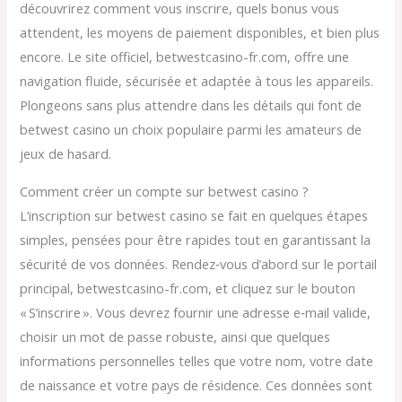
découvrirez comment vous inscrire, quels bonus vous
attendent, les moyens de paiement disponibles, et bien plus
encore. Le site officiel, betwestcasino-fr.com, offre une
navigation fluide, sécurisée et adaptée à tous les appareils.
Plongeons sans plus attendre dans les détails qui font de
betwest casino un choix populaire parmi les amateurs de
jeux de hasard.
Comment créer un compte sur betwest casino ?
L’inscription sur betwest casino se fait en quelques étapes
simples, pensées pour être rapides tout en garantissant la
sécurité de vos données. Rendez‑vous d’abord sur le portail
principal, betwestcasino-fr.com, et cliquez sur le bouton
« S’inscrire ». Vous devrez fournir une adresse e‑mail valide,
choisir un mot de passe robuste, ainsi que quelques
informations personnelles telles que votre nom, votre date
de naissance et votre pays de résidence. Ces données sont