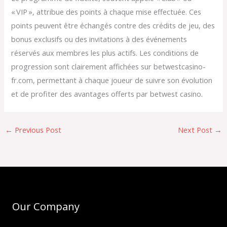
« VIP », attribue des points à chaque mise effectuée. Ces
points peuvent être échangés contre des crédits de jeu, des
bonus exclusifs ou des invitations à des événements
réservés aux membres les plus actifs. Les conditions de
progression sont clairement affichées sur betwestcasino-
fr.com, permettant à chaque joueur de suivre son évolution
et de profiter des avantages offerts par betwest casino.
←
Previous Post
Next Post
→
Our Company