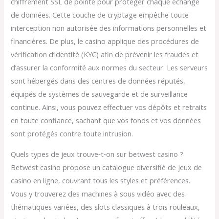
chiffrement SSL de pointe pour protéger chaque échange
de données. Cette couche de cryptage empêche toute
interception non autorisée des informations personnelles et
financières. De plus, le casino applique des procédures de
vérification d’identité (KYC) afin de prévenir les fraudes et
d’assurer la conformité aux normes du secteur. Les serveurs
sont hébergés dans des centres de données réputés,
équipés de systèmes de sauvegarde et de surveillance
continue. Ainsi, vous pouvez effectuer vos dépôts et retraits
en toute confiance, sachant que vos fonds et vos données
sont protégés contre toute intrusion.
Quels types de jeux trouve‑t‑on sur betwest casino ?
Betwest casino propose un catalogue diversifié de jeux de
casino en ligne, couvrant tous les styles et préférences.
Vous y trouverez des machines à sous vidéo avec des
thématiques variées, des slots classiques à trois rouleaux,