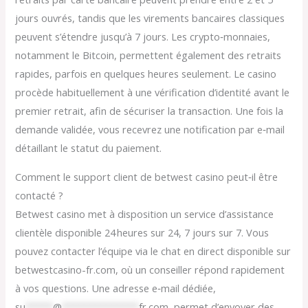
jours ouvrés, tandis que les virements bancaires classiques
peuvent s’étendre jusqu’à 7 jours. Les crypto‑monnaies,
notamment le Bitcoin, permettent également des retraits
rapides, parfois en quelques heures seulement. Le casino
procède habituellement à une vérification d’identité avant le
premier retrait, afin de sécuriser la transaction. Une fois la
demande validée, vous recevrez une notification par e‑mail
détaillant le statut du paiement.
Comment le support client de betwest casino peut‑il être
contacté ?
Betwest casino met à disposition un service d’assistance
clientèle disponible 24 heures sur 24, 7 jours sur 7. Vous
pouvez contacter l’équipe via le chat en direct disponible sur
betwestcasino-fr.com, où un conseiller répond rapidement
à vos questions. Une adresse e‑mail dédiée,
su
*****
@
**************
fr.com
, permet d’envoyer des