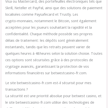
Visa ou Mastercard, des portefeuilles électroniques tels que
Skrill, Neteller et PayPal, ainsi que des solutions de paiement
localisées comme Paysafecard et Trustly. Les
crypto‑monnaies, notamment le Bitcoin, sont également
acceptées pour les joueurs souhaitant la rapidité et la
confidentialité. Chaque méthode possède ses propres
délais de traitement : les dépôts sont généralement
instantanés, tandis que les retraits peuvent varier de
quelques heures à 48 heures selon la solution choisie. Toutes
ces options sont sécurisées grâce à des protocoles de
cryptage avancés, garantissant la protection de vos
informations financières sur betwestcasino-fr.com.
Le site betwestcasino-fr.com est-il sécurisé pour mes
transactions ?
La sécurité est une priorité absolue pour betwest casino, et
le site betwestcasino-fr.com utilise des technologies de