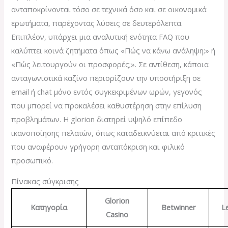
ανταποκρίνονται τόσο σε τεχνικά όσο και σε οικονομικά
ερωτήματα, παρέχοντας λύσεις σε δευτερόλεπτα.
Επιπλέον, υπάρχει μια αναλυτική ενότητα FAQ που
καλύπτει κοινά ζητήματα όπως «Πώς να κάνω ανάληψη;» ή
«Πώς λειτουργούν οι προσφορές;». Σε αντίθεση, κάποια
ανταγωνιστικά καζίνο περιορίζουν την υποστήριξη σε
email ή chat μόνο εντός συγκεκριμένων ωρών, γεγονός
που μπορεί να προκαλέσει καθυστέρηση στην επίλυση
προβλημάτων. Η glorion διατηρεί υψηλό επίπεδο
ικανοποίησης πελατών, όπως καταδεικνύεται από κριτικές
που αναφέρουν γρήγορη ανταπόκριση και φιλικό
προσωπικό.
Πίνακας σύγκρισης
Glorion
Κατηγορία
Betwinner
L
Casino