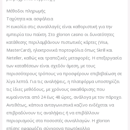
Μέθοδοι πληρωμής
Ταχύτητα και ασφάλεια
Η ευκολία στις συναλλαγές είναι καθοριστική για την
εμπειρία του παίκτη. Στο glorion casino οι δυνατότητες
κατάθεσης περιλαμβάνουν πιστωτικές κάρτες (Visa,
MasterCard), ηλεκτρονικά πορτοφόλια όπως Skrill και
Neteller, καθώς και τραπεζικές μεταφορές. Η επεξεργασία
των καταθέσεων είναι σχεδόν άμεση, με τους
περισσότερους τρόπους να προσφέρουν επιβεβαίωση σε
λίγα λεπτά. Για τις αναλήψεις, η πλατφόρμα υποστηρίζει
τις ίδιες μεθόδους, με χρόνους εκκαθάρισης που
κυμαίνονται από 24 έως 48 ώρες, ανάλογα με τον πάροχο.
Αντιθέτως, κάποια ανταγωνιστικά καζίνο ενδέχεται να
επιβραδύνουν τις αναλήψεις ή να επιβάλλουν
περιορισμούς στα ποσοστές συναλλαγών. Η glorion
επίσης εφαρμόζει σύγχρονα πρωτόκολλα