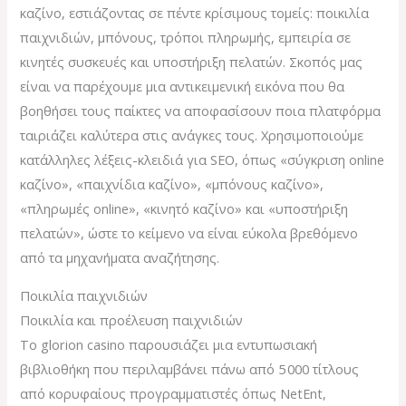
καζίνο, εστιάζοντας σε πέντε κρίσιμους τομείς: ποικιλία
παιχνιδιών, μπόνους, τρόποι πληρωμής, εμπειρία σε
κινητές συσκευές και υποστήριξη πελατών. Σκοπός μας
είναι να παρέχουμε μια αντικειμενική εικόνα που θα
βοηθήσει τους παίκτες να αποφασίσουν ποια πλατφόρμα
ταιριάζει καλύτερα στις ανάγκες τους. Χρησιμοποιούμε
κατάλληλες λέξεις-κλειδιά για SEO, όπως «σύγκριση online
καζίνο», «παιχνίδια καζίνο», «μπόνους καζίνο»,
«πληρωμές online», «κινητό καζίνο» και «υποστήριξη
πελατών», ώστε το κείμενο να είναι εύκολα βρεθόμενο
από τα μηχανήματα αναζήτησης.
Ποικιλία παιχνιδιών
Ποικιλία και προέλευση παιχνιδιών
Το glorion casino παρουσιάζει μια εντυπωσιακή
βιβλιοθήκη που περιλαμβάνει πάνω από 5 000 τίτλους
από κορυφαίους προγραμματιστές όπως NetEnt,