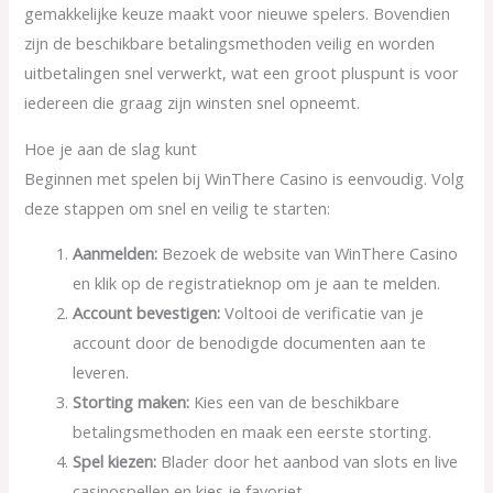
gemakkelijke keuze maakt voor nieuwe spelers. Bovendien
zijn de beschikbare betalingsmethoden veilig en worden
uitbetalingen snel verwerkt, wat een groot pluspunt is voor
iedereen die graag zijn winsten snel opneemt.
Hoe je aan de slag kunt
Beginnen met spelen bij WinThere Casino is eenvoudig. Volg
deze stappen om snel en veilig te starten:
Aanmelden:
Bezoek de website van WinThere Casino
en klik op de registratieknop om je aan te melden.
Account bevestigen:
Voltooi de verificatie van je
account door de benodigde documenten aan te
leveren.
Storting maken:
Kies een van de beschikbare
betalingsmethoden en maak een eerste storting.
Spel kiezen:
Blader door het aanbod van slots en live
casinospellen en kies je favoriet.