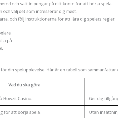
etod och sätt in pengar på ditt konto för att börja spela.
 och välj det som intresserar dig mest.
arta, och följ instruktionerna för att lära dig spelets regler.
elare.
lja på.
l.
d för din spelupplevelse. Här är en tabell som sammanfattar v
Vad du ska göra
på Howzit Casino.
Ger dig tillgån
g för att börja spela.
Utan insättnin