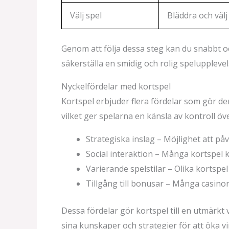
Välj spel
Bläddra och välj 
Genom att följa dessa steg kan du snabbt oc
säkerställa en smidig och rolig spelupplevel
Nyckelfördelar med kortspel
Kortspel erbjuder flera fördelar som gör dem
vilket ger spelarna en känsla av kontroll öv
Strategiska inslag – Möjlighet att på
Social interaktion – Många kortspel k
Varierande spelstilar – Olika kortspel
Tillgång till bonusar – Många casino
Dessa fördelar gör kortspel till en utmärkt
sina kunskaper och strategier för att öka v