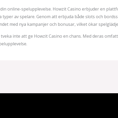
r din online-spelupplevelse. Howzit Casino erbjuder en plat
 typer av spelare. Genom att erbjuda både slots och bordsspe
det med nya kampanjer och bonusar, vilket ökar spelglädj
n, tveka inte att ge Howzit Casino en chans. Med deras omf
pelupplevelse.