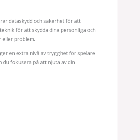
erar dataskydd och säkerhet för att
teknik för att skydda dina personliga och
r eller problem.
a ger en extra nivå av trygghet för spelare
n du fokusera på att njuta av din