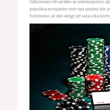
Välkommen till världen av onlinecasinon, dä
populära kortspelen som nya spelare bör 
funktioner, är det viktigt att veta vilka kor