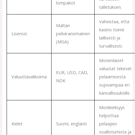
lompakot
talletuksen.
Vahvistaa, että
Maltan
kasino toimii
Lisenssi
peliviranomainen
laillisesti ja
(MGA)
turvallisesti.
Monenlaiset
valuutat tekevät
EUR, USD, CAD,
Valuuttavalikoima
pelaamisesta
NOK
sujuvampaa eri
kansallisuuksille.
Monikielisyys
helpottaa
Kielet
Suomi, englanti
pelaajien
osallistumista ja