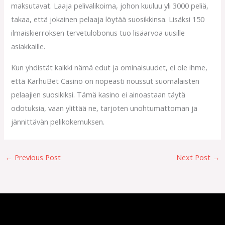
maksutavat. Laaja pelivalikoima, johon kuuluu yli 3000 peliä,
takaa, että jokainen pelaaja löytää suosikkinsa. Lisäksi 150
ilmaiskierroksen tervetulobonus tuo lisäarvoa uusille
asiakkaille.
Kun yhdistät kaikki nämä edut ja ominaisuudet, ei ole ihme,
että KarhuBet Casino on nopeasti noussut suomalaisten
pelaajien suosikiksi. Tämä kasino ei ainoastaan täytä
odotuksia, vaan ylittää ne, tarjoten unohtumattoman ja
jännittävän pelikokemuksen.
←
Previous Post
Next Post
→