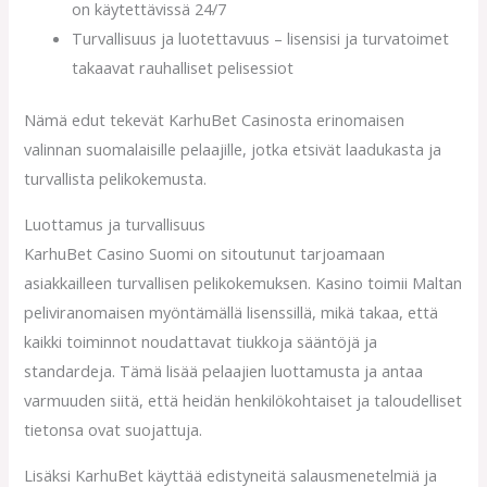
on käytettävissä 24/7
Turvallisuus ja luotettavuus – lisensisi ja turvatoimet
takaavat rauhalliset pelisessiot
Nämä edut tekevät KarhuBet Casinosta erinomaisen
valinnan suomalaisille pelaajille, jotka etsivät laadukasta ja
turvallista pelikokemusta.
Luottamus ja turvallisuus
KarhuBet Casino Suomi on sitoutunut tarjoamaan
asiakkailleen turvallisen pelikokemuksen. Kasino toimii Maltan
peliviranomaisen myöntämällä lisenssillä, mikä takaa, että
kaikki toiminnot noudattavat tiukkoja sääntöjä ja
standardeja. Tämä lisää pelaajien luottamusta ja antaa
varmuuden siitä, että heidän henkilökohtaiset ja taloudelliset
tietonsa ovat suojattuja.
Lisäksi KarhuBet käyttää edistyneitä salausmenetelmiä ja