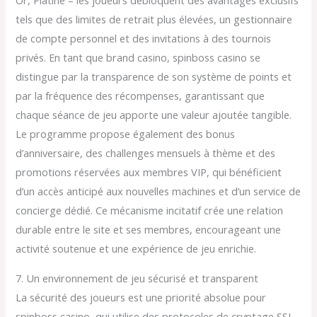
Or, Platine – les joueurs débloquent des avantages exclusifs
tels que des limites de retrait plus élevées, un gestionnaire
de compte personnel et des invitations à des tournois
privés. En tant que brand casino, spinboss casino se
distingue par la transparence de son système de points et
par la fréquence des récompenses, garantissant que
chaque séance de jeu apporte une valeur ajoutée tangible.
Le programme propose également des bonus
d’anniversaire, des challenges mensuels à thème et des
promotions réservées aux membres VIP, qui bénéficient
d’un accès anticipé aux nouvelles machines et d’un service de
concierge dédié. Ce mécanisme incitatif crée une relation
durable entre le site et ses membres, encourageant une
activité soutenue et une expérience de jeu enrichie.
7. Un environnement de jeu sécurisé et transparent
La sécurité des joueurs est une priorité absolue pour
spinboss casino, qui utilise des protocoles de cryptage SSL