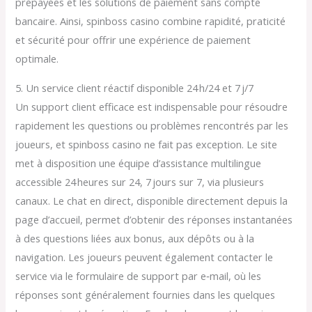
prépayées et les solutions de paiement sans compte
bancaire. Ainsi, spinboss casino combine rapidité, praticité
et sécurité pour offrir une expérience de paiement
optimale.
5. Un service client réactif disponible 24 h/24 et 7 j/7
Un support client efficace est indispensable pour résoudre
rapidement les questions ou problèmes rencontrés par les
joueurs, et spinboss casino ne fait pas exception. Le site
met à disposition une équipe d’assistance multilingue
accessible 24 heures sur 24, 7 jours sur 7, via plusieurs
canaux. Le chat en direct, disponible directement depuis la
page d’accueil, permet d’obtenir des réponses instantanées
à des questions liées aux bonus, aux dépôts ou à la
navigation. Les joueurs peuvent également contacter le
service via le formulaire de support par e‑mail, où les
réponses sont généralement fournies dans les quelques