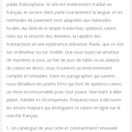
public francophone : le site est entièrement traduit en
français, le service client parle couramment la langue, et les
méthodes de paiement sont adaptées aux habitudes
locales. Au-delà de la simple traduction, spinboss casino
mise sur la sécurité des données, la rapidité des
transactions et une expérience utilisateur fluide, que ce soit
sur ordinateur ou sur mobile. Que vous soyez un amateur
de machines à sous, un fan de jeux de table ou un adepte
du casino en direct, vous trouverez un environnement
complet et stimulant. Dans les paragraphes qui suivent,
nous détaillons les points forts qui font de spinboss casino
un choix incontournable pour tout joueur cherchant à allier
plaisir, fiabilité et récompenses. Préparez‑vous à découvrir
les atouts majeurs qui distinguent ce casino en ligne sur le
marché français.
1. Un catalogue de jeux riche et constamment renouvelé