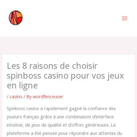
Skip
to
content
Les 8 raisons de choisir
spinboss casino pour vos jeux
en ligne
/
casino
/ By
wordfenceuser
Spinboss casino a rapidement gagné la confiance des
joueurs français grâce à une combinaison d’interface
intuitive, de jeux de qualité et d’offres généreuses. La
plateforme a été pensée pour répondre aux attentes du