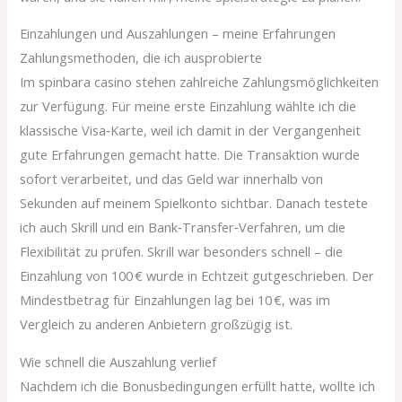
Einzahlungen und Auszahlungen – meine Erfahrungen
Zahlungsmethoden, die ich ausprobierte
Im spinbara casino stehen zahlreiche Zahlungsmöglichkeiten
zur Verfügung. Für meine erste Einzahlung wählte ich die
klassische Visa‑Karte, weil ich damit in der Vergangenheit
gute Erfahrungen gemacht hatte. Die Transaktion wurde
sofort verarbeitet, und das Geld war innerhalb von
Sekunden auf meinem Spielkonto sichtbar. Danach testete
ich auch Skrill und ein Bank‑Transfer‑Verfahren, um die
Flexibilität zu prüfen. Skrill war besonders schnell – die
Einzahlung von 100 € wurde in Echtzeit gutgeschrieben. Der
Mindestbetrag für Einzahlungen lag bei 10 €, was im
Vergleich zu anderen Anbietern großzügig ist.
Wie schnell die Auszahlung verlief
Nachdem ich die Bonusbedingungen erfüllt hatte, wollte ich