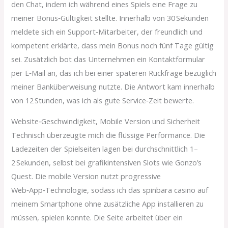
den Chat, indem ich während eines Spiels eine Frage zu
meiner Bonus‑Gültigkeit stellte. Innerhalb von 30 Sekunden
meldete sich ein Support‑Mitarbeiter, der freundlich und
kompetent erklärte, dass mein Bonus noch fünf Tage gültig
sei. Zusätzlich bot das Unternehmen ein Kontaktformular
per E‑Mail an, das ich bei einer späteren Rückfrage bezüglich
meiner Banküberweisung nutzte. Die Antwort kam innerhalb
von 12 Stunden, was ich als gute Service‑Zeit bewerte.
Website‑Geschwindigkeit, Mobile Version und Sicherheit
Technisch überzeugte mich die flüssige Performance. Die
Ladezeiten der Spielseiten lagen bei durchschnittlich 1–
2 Sekunden, selbst bei grafikintensiven Slots wie Gonzo’s
Quest. Die mobile Version nutzt progressive
Web‑App‑Technologie, sodass ich das spinbara casino auf
meinem Smartphone ohne zusätzliche App installieren zu
müssen, spielen konnte. Die Seite arbeitet über ein