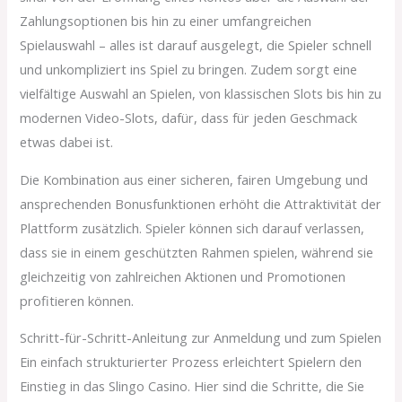
Zahlungsoptionen bis hin zu einer umfangreichen
Spielauswahl – alles ist darauf ausgelegt, die Spieler schnell
und unkompliziert ins Spiel zu bringen. Zudem sorgt eine
vielfältige Auswahl an Spielen, von klassischen Slots bis hin zu
modernen Video-Slots, dafür, dass für jeden Geschmack
etwas dabei ist.
Die Kombination aus einer sicheren, fairen Umgebung und
ansprechenden Bonusfunktionen erhöht die Attraktivität der
Plattform zusätzlich. Spieler können sich darauf verlassen,
dass sie in einem geschützten Rahmen spielen, während sie
gleichzeitig von zahlreichen Aktionen und Promotionen
profitieren können.
Schritt-für-Schritt-Anleitung zur Anmeldung und zum Spielen
Ein einfach strukturierter Prozess erleichtert Spielern den
Einstieg in das Slingo Casino. Hier sind die Schritte, die Sie