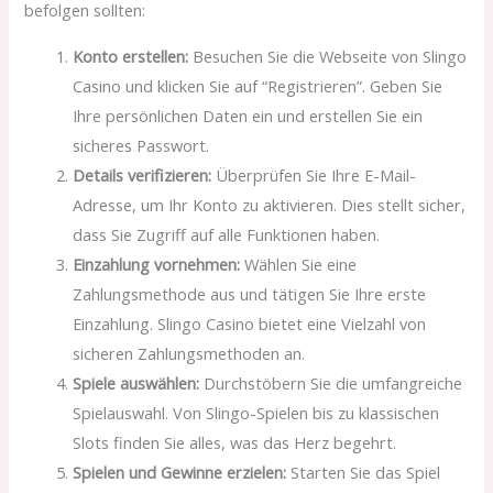
befolgen sollten:
Konto erstellen:
Besuchen Sie die Webseite von Slingo
Casino und klicken Sie auf “Registrieren”. Geben Sie
Ihre persönlichen Daten ein und erstellen Sie ein
sicheres Passwort.
Details verifizieren:
Überprüfen Sie Ihre E-Mail-
Adresse, um Ihr Konto zu aktivieren. Dies stellt sicher,
dass Sie Zugriff auf alle Funktionen haben.
Einzahlung vornehmen:
Wählen Sie eine
Zahlungsmethode aus und tätigen Sie Ihre erste
Einzahlung. Slingo Casino bietet eine Vielzahl von
sicheren Zahlungsmethoden an.
Spiele auswählen:
Durchstöbern Sie die umfangreiche
Spielauswahl. Von Slingo-Spielen bis zu klassischen
Slots finden Sie alles, was das Herz begehrt.
Spielen und Gewinne erzielen:
Starten Sie das Spiel