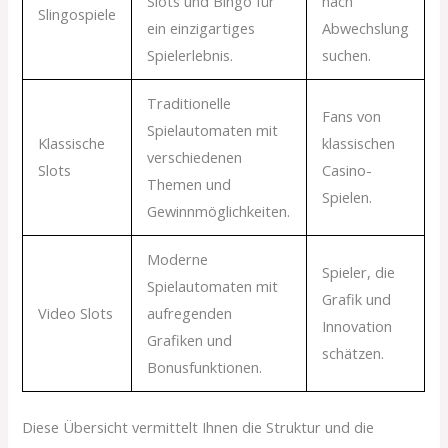
Slots und Bingo für
nach
Slingospiele
ein einzigartiges
Abwechslung
Spielerlebnis.
suchen.
Traditionelle
Fans von
Spielautomaten mit
Klassische
klassischen
verschiedenen
Slots
Casino-
Themen und
Spielen.
Gewinnmöglichkeiten.
Moderne
Spieler, die
Spielautomaten mit
Grafik und
Video Slots
aufregenden
Innovation
Grafiken und
schätzen.
Bonusfunktionen.
Diese Übersicht vermittelt Ihnen die Struktur und die