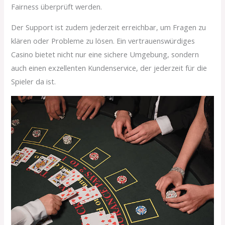
Fairness überprüft werden.
Der Support ist zudem jederzeit erreichbar, um Fragen zu
klären oder Probleme zu lösen. Ein vertrauenswürdiges
Casino bietet nicht nur eine sichere Umgebung, sondern
auch einen exzellenten Kundenservice, der jederzeit für die
Spieler da ist.