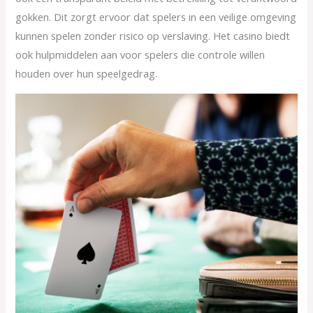
gokken. Dit zorgt ervoor dat spelers in een veilige omgeving
kunnen spelen zonder risico op verslaving. Het casino biedt
ook hulpmiddelen aan voor spelers die controle willen
houden over hun speelgedrag.