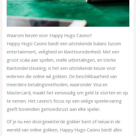
Waarom kiezen voor Happy Hugo Casino?
Happy Hugo Casino biedt een uitstekende balans tussen
entertainment, veiligheid en klanttevredenheid. Met een
groot scala aan spellen, snelle uitbetalingen, en sterke
klantondersteuning, is het een uitstekende keuze voor
iedereen die online wil gokken. De beschikbaarheid van
meerdere betalingsmethoden, waaronder Visa en
Mastercard, maakt het eenvoudig om geld te storten en op
te nemen. Het casino’s focus op een veilige speelervaring
geeft bovendien gemoedsrust aan elke speler.
Of je nu een doorgewinterde gokker bent of nieuw in de
wereld van online gokken, Happy Hugo Casino biedt alles