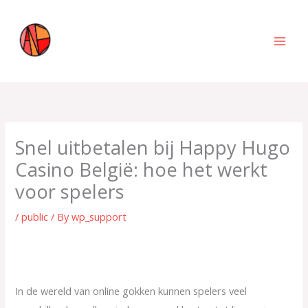
Skip
to
content
Snel uitbetalen bij Happy Hugo
Casino België: hoe het werkt
voor spelers
/
public
/ By
wp_support
In de wereld van online gokken kunnen spelers veel