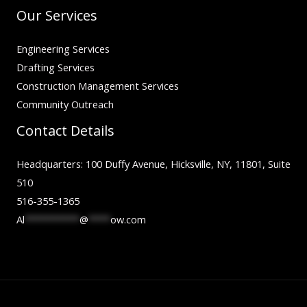
Our Services
Engineering Services
Drafting Services
Construction Management Services
Community Outreach
Contact Details
Headquarters: 100 Duffy Avenue, Hicksville, NY, 11801, Suite
510
516-355-1365
Al
**********
@
****
ow.com