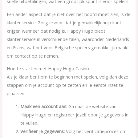
snelle uitbetalingen, wat een groot pluspunt is voor spelers.
Een ander aspect dat je niet over het hoofd moet zien, is de
klantenservice. Zorg ervoor dat je gemakkelijk hulp kunt
krijgen wanneer dat nodig is. Happy Hugo biedt
klantenservice in verschillende talen, waaronder Nederlands
en Frans, wat het voor Belgische spelers gemakkelijk maakt
om contact op te nemen.
Hoe te starten met Happy Hugo Casino
Als je klaar bent om te beginnen met spelen, volg dan deze
stappen om je account op te zetten en je eerste inzet te
plaatsen.
Maak een account aan:
Ga naar de website van
Happy Hugo en registreer jezelf door je gegevens in
te vullen.
Verifieer je gegevens:
Volg het verificatieproces om