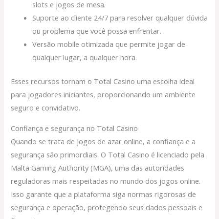
slots e jogos de mesa.
Suporte ao cliente 24/7 para resolver qualquer dúvida
ou problema que você possa enfrentar.
Versão mobile otimizada que permite jogar de
qualquer lugar, a qualquer hora.
Esses recursos tornam o Total Casino uma escolha ideal
para jogadores iniciantes, proporcionando um ambiente
seguro e convidativo.
Confiança e segurança no Total Casino
Quando se trata de jogos de azar online, a confiança e a
segurança são primordiais. O Total Casino é licenciado pela
Malta Gaming Authority (MGA), uma das autoridades
reguladoras mais respeitadas no mundo dos jogos online.
Isso garante que a plataforma siga normas rigorosas de
segurança e operação, protegendo seus dados pessoais e