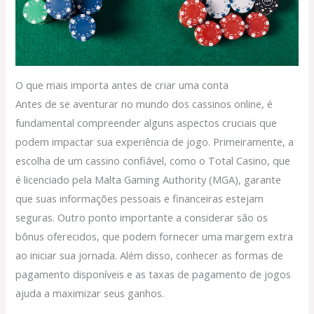
O que mais importa antes de criar uma conta
Antes de se aventurar no mundo dos cassinos online, é
fundamental compreender alguns aspectos cruciais que
podem impactar sua experiência de jogo. Primeiramente, a
escolha de um cassino confiável, como o Total Casino, que
é licenciado pela Malta Gaming Authority (MGA), garante
que suas informações pessoais e financeiras estejam
seguras. Outro ponto importante a considerar são os
bônus oferecidos, que podem fornecer uma margem extra
ao iniciar sua jornada. Além disso, conhecer as formas de
pagamento disponíveis e as taxas de pagamento de jogos
ajuda a maximizar seus ganhos.