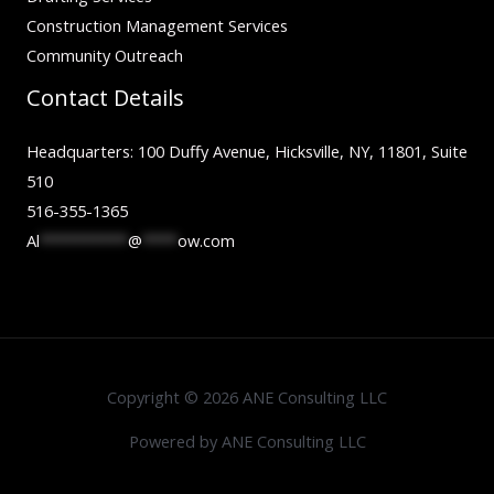
Construction Management Services
Community Outreach
Contact Details
Headquarters: 100 Duffy Avenue, Hicksville, NY, 11801, Suite
510
516-355-1365
Al
**********
@
****
ow.com
Copyright © 2026 ANE Consulting LLC
Powered by ANE Consulting LLC