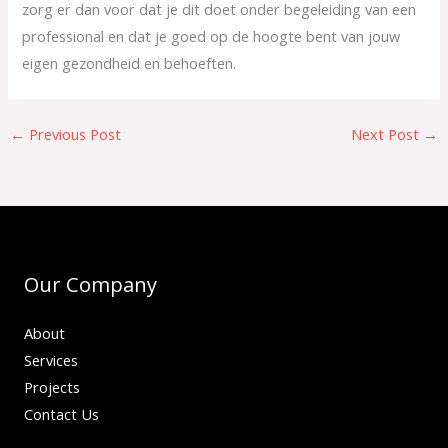
zorg er dan voor dat je dit doet onder begeleiding van een
professional en dat je goed op de hoogte bent van jouw
eigen gezondheid en behoeften.
←
Previous Post
Next Post
→
Our Company
About
Services
Projects
Contact Us