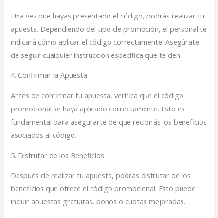
Una vez que hayas presentado el código, podrás realizar tu
apuesta. Dependiendo del tipo de promoción, el personal te
indicará cómo aplicar el código correctamente. Asegúrate
de seguir cualquier instrucción específica que te den.
4. Confirmar la Apuesta
Antes de confirmar tu apuesta, verifica que el código
promocional se haya aplicado correctamente. Esto es
fundamental para asegurarte de que recibirás los beneficios
asociados al código.
5. Disfrutar de los Beneficios
Después de realizar tu apuesta, podrás disfrutar de los
beneficios que ofrece el código promocional. Esto puede
incluir apuestas gratuitas, bonos o cuotas mejoradas.