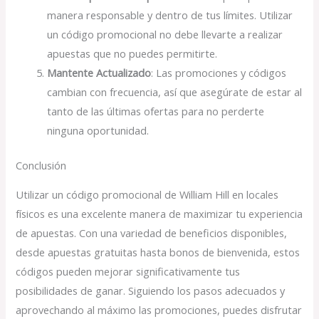
manera responsable y dentro de tus límites. Utilizar
un código promocional no debe llevarte a realizar
apuestas que no puedes permitirte.
Mantente Actualizado
: Las promociones y códigos
cambian con frecuencia, así que asegúrate de estar al
tanto de las últimas ofertas para no perderte
ninguna oportunidad.
Conclusión
Utilizar un código promocional de William Hill en locales
físicos es una excelente manera de maximizar tu experiencia
de apuestas. Con una variedad de beneficios disponibles,
desde apuestas gratuitas hasta bonos de bienvenida, estos
códigos pueden mejorar significativamente tus
posibilidades de ganar. Siguiendo los pasos adecuados y
aprovechando al máximo las promociones, puedes disfrutar