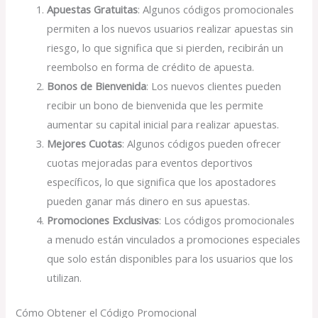
Apuestas Gratuitas
: Algunos códigos promocionales
permiten a los nuevos usuarios realizar apuestas sin
riesgo, lo que significa que si pierden, recibirán un
reembolso en forma de crédito de apuesta.
Bonos de Bienvenida
: Los nuevos clientes pueden
recibir un bono de bienvenida que les permite
aumentar su capital inicial para realizar apuestas.
Mejores Cuotas
: Algunos códigos pueden ofrecer
cuotas mejoradas para eventos deportivos
específicos, lo que significa que los apostadores
pueden ganar más dinero en sus apuestas.
Promociones Exclusivas
: Los códigos promocionales
a menudo están vinculados a promociones especiales
que solo están disponibles para los usuarios que los
utilizan.
Cómo Obtener el Código Promocional