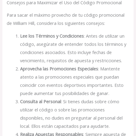
Consejos para Maximizar el Uso del Código Promocional
Para sacar el máximo provecho de tu código promocional
de William Hill, considera los siguientes consejos:
Lee los Términos y Condiciones
: Antes de utilizar un
código, asegúrate de entender todos los términos y
condiciones asociados. Esto incluye fechas de
vencimiento, requisitos de apuesta y restricciones.
Aprovecha las Promociones Especiales
: Mantente
atento a las promociones especiales que puedan
coincidir con eventos deportivos importantes. Esto
puede aumentar tus posibilidades de ganar.
Consulta al Personal
: Si tienes dudas sobre cómo
utilizar el código o sobre las promociones
disponibles, no dudes en preguntar al personal del
local. Ellos están capacitados para ayudarte.
Realiza Apuestas Responsables
: Siempre apuesta de