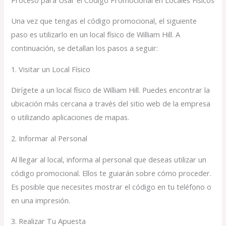
Una vez que tengas el código promocional, el siguiente
paso es utilizarlo en un local físico de William Hill. A
continuación, se detallan los pasos a seguir:
1. Visitar un Local Físico
Dirígete a un local físico de William Hill. Puedes encontrar la
ubicación más cercana a través del sitio web de la empresa
o utilizando aplicaciones de mapas.
2. Informar al Personal
Al llegar al local, informa al personal que deseas utilizar un
código promocional. Ellos te guiarán sobre cómo proceder.
Es posible que necesites mostrar el código en tu teléfono o
en una impresión.
3. Realizar Tu Apuesta