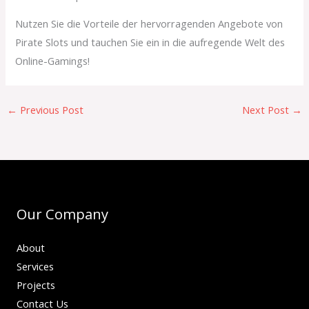
Nutzen Sie die Vorteile der hervorragenden Angebote von
Pirate Slots und tauchen Sie ein in die aufregende Welt des
Online-Gamings!
←
Previous Post
Next Post
→
Our Company
About
Services
Projects
Contact Us