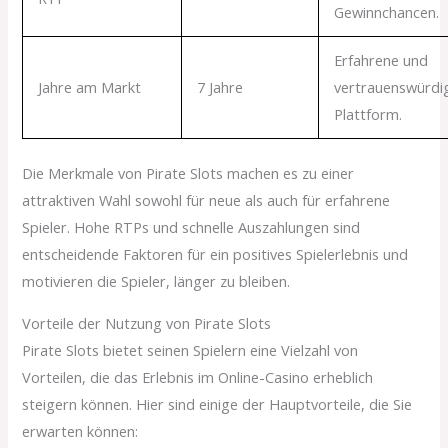
Gewinnchancen.
Erfahrene und
Jahre am Markt
7 Jahre
vertrauenswürdi
Plattform.
Die Merkmale von Pirate Slots machen es zu einer
attraktiven Wahl sowohl für neue als auch für erfahrene
Spieler. Hohe RTPs und schnelle Auszahlungen sind
entscheidende Faktoren für ein positives Spielerlebnis und
motivieren die Spieler, länger zu bleiben.
Vorteile der Nutzung von Pirate Slots
Pirate Slots bietet seinen Spielern eine Vielzahl von
Vorteilen, die das Erlebnis im Online-Casino erheblich
steigern können. Hier sind einige der Hauptvorteile, die Sie
erwarten können: