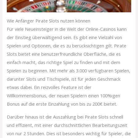
Wie Anfänger Pirate Slots nutzen können
Für viele Neueinsteiger in die Welt der Online-Casinos kann
der Einstieg überwältigend sein. Es gibt eine Vielzahl von
Spielen und Optionen, die es zu berücksichtigen gilt. Pirate
Slots bietet eine benutzerfreundliche Oberfläche, die es
einfach macht, das richtige Spiel zu finden und mit dem
Spielen zu beginnen. Mit mehr als 3.000 verfügbaren Spielen,
darunter Slots und Tischspiele, ist für jeden Geschmack
etwas dabei. Ein reizvolles Feature ist der
Willkommensbonus, der neuen Spielern einen 100%igen
Bonus auf die erste Einzahlung von bis zu 200€ bietet.
Darüber hinaus ist die Auszahlung bei Pirate Slots schnell
und effizient, mit einer durchschnittlichen Bearbeitungszeit
von nur 2 Stunden. Dies ist besonders wichtig für Spieler, die