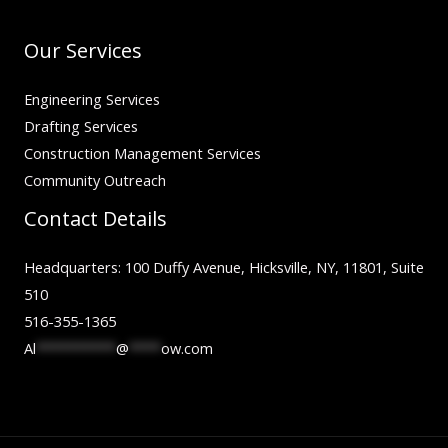
Our Services
Engineering Services
Drafting Services
Construction Management Services
Community Outreach
Contact Details
Headquarters: 100 Duffy Avenue, Hicksville, NY, 11801, Suite
510
516-355-1365
Al
**********
@
****
ow.com