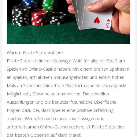
Warum Pirate Slots wählen?
Pirate Slots ist eine erstklassige Wahl für alle, die Spaß am
Spielen im Online-Casino haben. Mit einem breiten Spektrum
an Spielen, attraktiven Bonusangeboten und einem hohen
Maß an Sicherheit bietet die Plattform eine hervorragende
Möglichkeit, Gewinne zu maximieren. Die schnellen
Auszahlungen und die benutzerfreundliche Oberfläche
tragen dazu bei, dass Spieler eine positive Erfahrung
machen. Wenn Sie nach einem zuverlässigen und
unterhaltsamen Online-Casino suchen, ist Pirate Slots eine
der besten Optionen auf dem Markt.