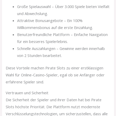
Große Spielauswahl – Über 3.000 Spiele bieten Vielfalt
und Abwechslung.
Attraktive Bonusangebote – Ein 100%
Willkommensbonus auf die erste Einzahlung.
Benutzerfreundliche Plattform – Einfache Navigation
für ein besseres Spielerlebnis.
Schnelle Auszahlungen – Gewinne werden innerhalb
von 2 Stunden bearbeitet.
Diese Vorteile machen Pirate Slots zu einer erstklassigen
Wahl für Online-Casino-Spieler, egal ob sie Anfänger oder
erfahrene Spieler sind.
Vertrauen und Sicherheit
Die Sicherheit der Spieler und ihrer Daten hat bei Pirate
Slots höchste Priorität. Die Plattform nutzt modernste
Verschlüsselungstechnologien, um sicherzustellen, dass alle