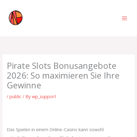
Skip
to
content
Pirate Slots Bonusangebote
2026: So maximieren Sie Ihre
Gewinne
/
public
/ By
wp_support
Das Spielen in einem Online-Casino kann sowohl