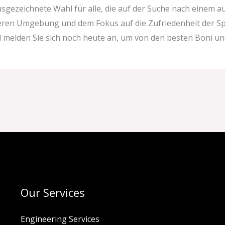
sgezeichnete Wahl für alle, die auf der Suche nach einem a
cheren Umgebung und dem Fokus auf die Zufriedenheit der Spi
melden Sie sich noch heute an, um von den besten Boni und 
Our Services
Engineering Services