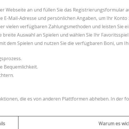
er Webseite an und füllen Sie das Registrierungsformular a
re E-Mail-Adresse und persönlichen Angaben, um Ihr Konto z
er vielen verfügbaren Zahlungsmethoden und leisten Sie e
 breite Auswahl an Spielen und wählen Sie Ihr Favoritsspiel
mit dem Spielen und nutzen Sie die verfügbaren Boni, um I
gsprozess.
e Bequemlichkeit.
chtern.
ktionen, die es von anderen Plattformen abheben. In der fo
ils
Warum es wich