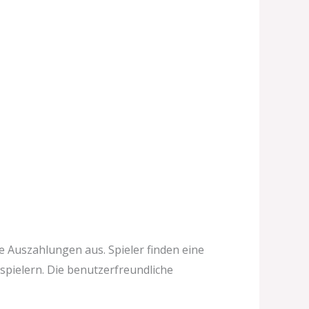
e Auszahlungen aus. Spieler finden eine
sspielern. Die benutzerfreundliche