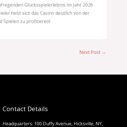
ufregenden Glücksspielerlebnis im Jahr 2026
eler hebt sich das Casino deutlich von der
Spielen zu profitieren!
Next Post
→
Contact Details
Headquarters: 100 Duffy Avenue, Hicksville, NY,