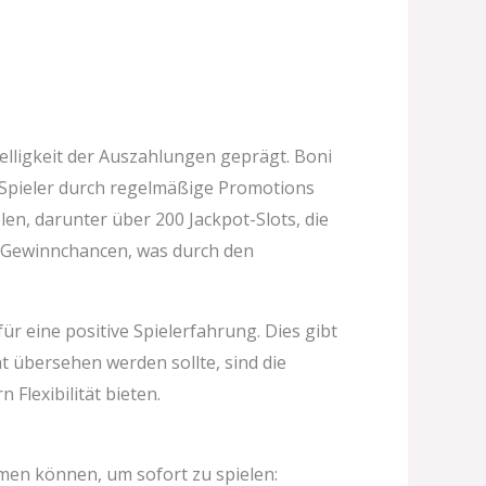
elligkeit der Auszahlungen geprägt. Boni
de Spieler durch regelmäßige Promotions
len, darunter über 200 Jackpot-Slots, die
he Gewinnchancen, was durch den
r eine positive Spielerfahrung. Dies gibt
ht übersehen werden sollte, sind die
lexibilität bieten.
hmen können, um sofort zu spielen: