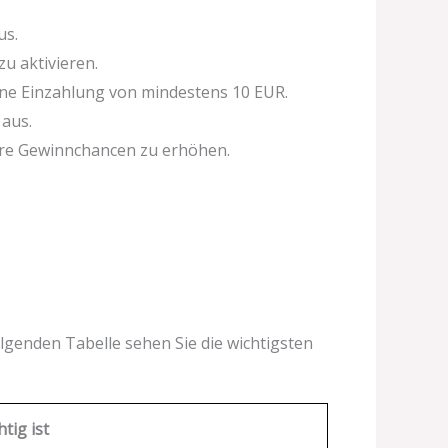
us.
u aktivieren.
ine Einzahlung von mindestens 10 EUR.
 aus.
hre Gewinnchancen zu erhöhen.
lgenden Tabelle sehen Sie die wichtigsten
tig ist