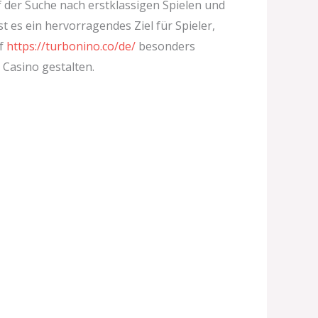
f der Suche nach erstklassigen Spielen und
t es ein hervorragendes Ziel für Spieler,
uf
https://turbonino.co/de/
besonders
 Casino gestalten.