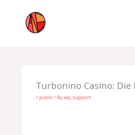
Skip
to
ANE Consulting 
content
Turbonino Casino: Die
/
public
/ By
wp_support