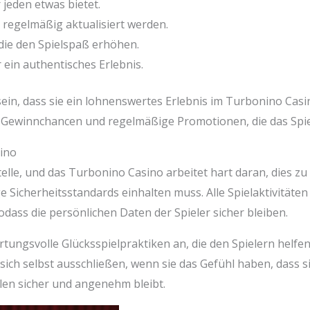
r jeden etwas bietet.
 regelmäßig aktualisiert werden.
die den Spielspaß erhöhen.
 ein authentisches Erlebnis.
sein, dass sie ein lohnenswertes Erlebnis im Turbonino Cas
e Gewinnchancen und regelmäßige Promotionen, die das Sp
ino
elle, und das Turbonino Casino arbeitet hart daran, dies zu g
ge Sicherheitsstandards einhalten muss. Alle Spielaktivitä
dass die persönlichen Daten der Spieler sicher bleiben.
ungsvolle Glücksspielpraktiken an, die den Spielern helfen
ich selbst ausschließen, wenn sie das Gefühl haben, dass sie
en sicher und angenehm bleibt.