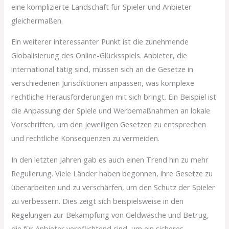
eine komplizierte Landschaft für Spieler und Anbieter
gleichermaßen.
Ein weiterer interessanter Punkt ist die zunehmende
Globalisierung des Online-Glücksspiels. Anbieter, die
international tätig sind, müssen sich an die Gesetze in
verschiedenen Jurisdiktionen anpassen, was komplexe
rechtliche Herausforderungen mit sich bringt. Ein Beispiel ist
die Anpassung der Spiele und Werbemaßnahmen an lokale
Vorschriften, um den jeweiligen Gesetzen zu entsprechen
und rechtliche Konsequenzen zu vermeiden.
In den letzten Jahren gab es auch einen Trend hin zu mehr
Regulierung. Viele Länder haben begonnen, ihre Gesetze zu
überarbeiten und zu verschärfen, um den Schutz der Spieler
zu verbessern. Dies zeigt sich beispielsweise in den
Regelungen zur Bekämpfung von Geldwäsche und Betrug,
die für Anbieter verpflichtend sind, um ein sicheres