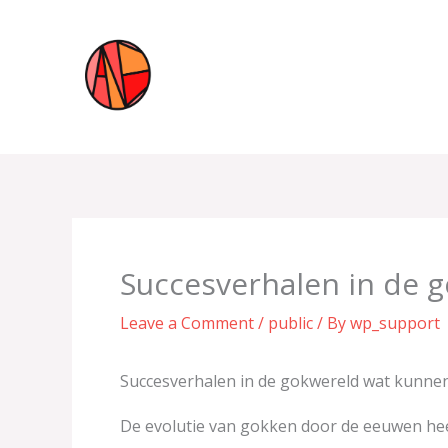
Skip
to
ANE Consulting 
content
Succesverhalen in de 
Leave a Comment
/
public
/ By
wp_support
Succesverhalen in de gokwereld wat kunnen
De evolutie van gokken door de eeuwen he