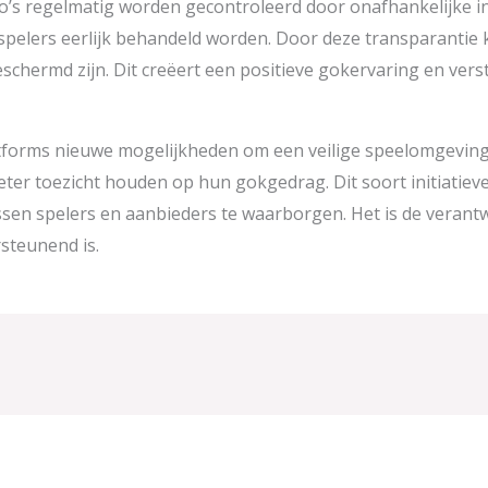
no’s regelmatig worden gecontroleerd door onafhankelijke ins
spelers eerlijk behandeld worden. Door deze transparantie
hermd zijn. Dit creëert een positieve gokervaring en verst
tforms nieuwe mogelijkheden om een veilige speelomgeving 
beter toezicht houden op hun gokgedrag. Dit soort initiatiev
en spelers en aanbieders te waarborgen. Het is de verantwo
steunend is.