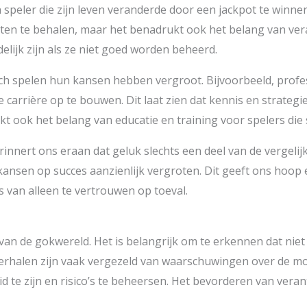
 speler die zijn leven veranderde door een jackpot te winnen
nsten te behalen, maar het benadrukt ook het belang van v
lijk zijn als ze niet goed worden beheerd.
isch spelen hun kansen hebben vergroot. Bijvoorbeeld, profe
 carrière op te bouwen. Dit laat zien dat kennis en strate
 ook het belang van educatie en training voor spelers die s
rinnert ons eraan dat geluk slechts een deel van de vergelij
ansen op succes aanzienlijk vergroten. Dit geeft ons hoop 
s van alleen te vertrouwen op toeval.
an de gokwereld. Het is belangrijk om te erkennen dat niet 
verhalen zijn vaak vergezeld van waarschuwingen over de mo
d te zijn en risico’s te beheersen. Het bevorderen van vera