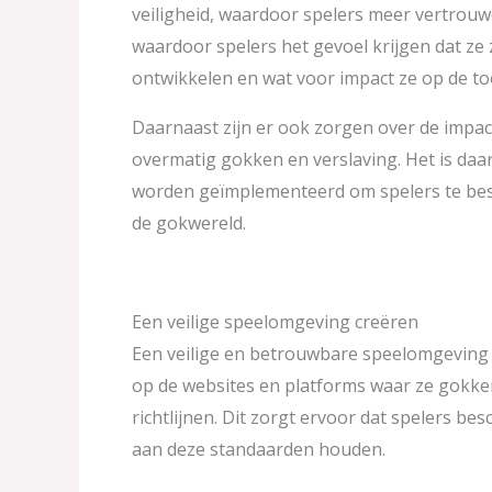
veiligheid, waardoor spelers meer vertrouwe
waardoor spelers het gevoel krijgen dat ze z
ontwikkelen en wat voor impact ze op de t
Daarnaast zijn er ook zorgen over de impac
overmatig gokken en verslaving. Het is daa
worden geïmplementeerd om spelers te bes
de gokwereld.
Een veilige speelomgeving creëren
Een veilige en betrouwbare speelomgeving 
op de websites en platforms waar ze gokken,
richtlijnen. Dit zorgt ervoor dat spelers b
aan deze standaarden houden.