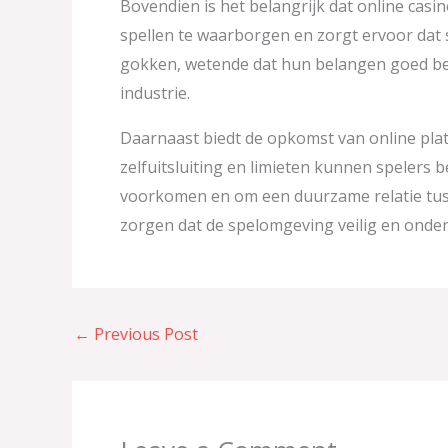
Bovendien is het belangrijk dat online casi
spellen te waarborgen en zorgt ervoor dat 
gokken, wetende dat hun belangen goed besc
industrie.
Daarnaast biedt de opkomst van online pla
zelfuitsluiting en limieten kunnen spelers 
voorkomen en om een duurzame relatie tuss
zorgen dat de spelomgeving veilig en onder
←
Previous Post