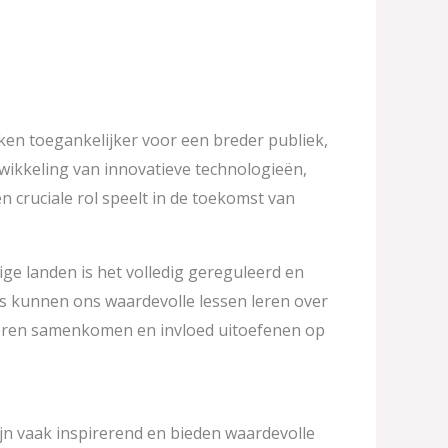
kken toegankelijker voor een breder publiek,
twikkeling van innovatieve technologieën,
 cruciale rol speelt in de toekomst van
e landen is het volledig gereguleerd en
ies kunnen ons waardevolle lessen leren over
ctoren samenkomen en invloed uitoefenen op
ijn vaak inspirerend en bieden waardevolle