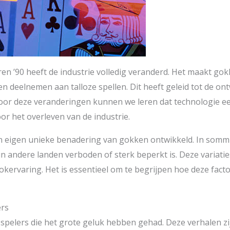
en ’90 heeft de industrie volledig veranderd. Het maakt go
n deelnemen aan talloze spellen. Dit heeft geleid tot de on
Door deze veranderingen kunnen we leren dat technologie een
or het overleven van de industrie.
 eigen unieke benadering van gokken ontwikkeld. In sommig
 in andere landen verboden of sterk beperkt is. Deze variat
okervaring. Het is essentieel om te begrijpen hoe deze fa
ers
n spelers die het grote geluk hebben gehad. Deze verhalen z