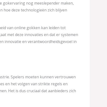
an de gokervaring nog meeslepender maken,
en hoe deze technologieën zich blijven
eid van online gokken kan leiden tot
gaat met deze innovaties en dat er systemen
en innovatie en verantwoordheidsgevoel in
dustrie. Spelers moeten kunnen vertrouwen
es en het volgen van strikte regels en
en. Het is dus cruciaal dat aanbieders zich