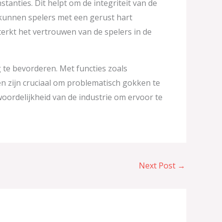
tanties. Dit helpt om de integriteit van de
 kunnen spelers met een gerust hart
erkt het vertrouwen van de spelers in de
te bevorderen. Met functies zoals
en zijn cruciaal om problematisch gokken te
ordelijkheid van de industrie om ervoor te
Next Post
→